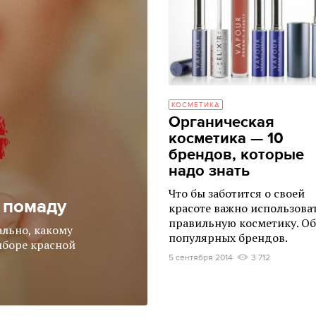
КОСМЕТИКА
Органическая
косметика — 10
брендов, которые
надо знать
Что бы заботится о своей
 помаду
красоте важно использова
правильную косметику. Об
ально, какому
популярных брендов.
ыборе красной
5 сентября 2014
3 712