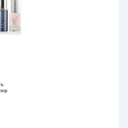
ть
зор