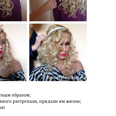
тным образом;
много растрепали, придали им жизни;
ов!