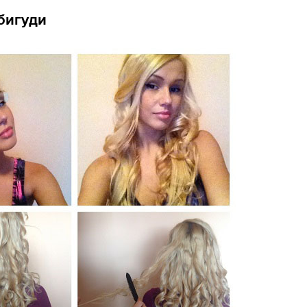
бигуди