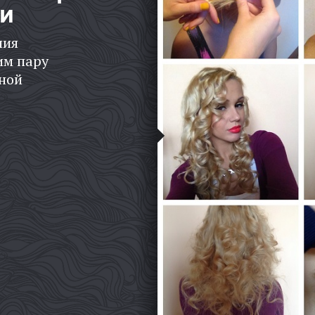
ми
ния
им пару
мной