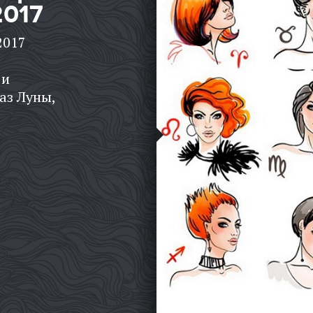
2017
2017
 и
аз Луны,