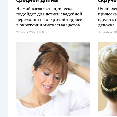
средней длины
скруче
На мой взгляд эта прическа
Очень ле
подойдет для летней свадебной
прическа
церемонии на открытой террасе
сделать 
в окружении множества цветов.
девочка.
27 июня 2017
6 555
3 октября 20