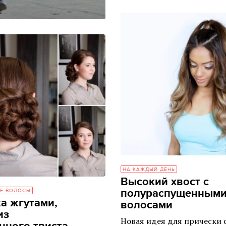
НА КАЖДЫЙ ДЕНЬ
Высокий хвост с
полураспущенным
Е ВОЛОСЫ
а жгутами,
волосами
из
Новая идея для прически 