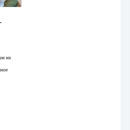
-
ши их
нное