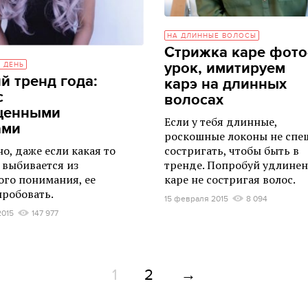
НА ДЛИННЫЕ ВОЛОСЫ
Стрижка каре фото
урок, имитируем
 ДЕНЬ
й тренд года:
карэ на длинных
с
волосах
щенными
Если у тебя длинные,
ами
роскошные локоны не спе
состригать, чтобы быть в
о, даже если какая то
тренде. Попробуй удлине
 выбивается из
каре не состригая волос.
го понимания, ее
пробовать.
15 февраля 2015
8 094
2015
147 977
1
2
→