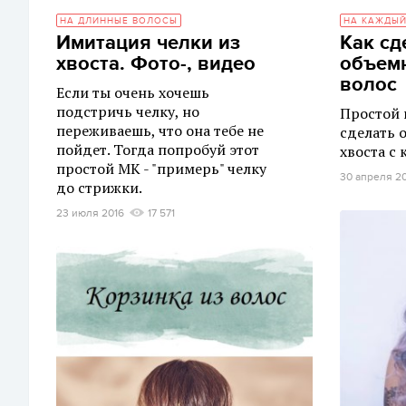
НА ДЛИННЫЕ ВОЛОСЫ
НА КАЖДЫЙ
Имитация челки из
Как сд
хвоста. Фото-, видео
объемн
волос
Если ты очень хочешь
подстричь челку, но
Простой 
переживаешь, что она тебе не
сделать 
пойдет. Тогда попробуй этот
хвоста с
простой МК - "примерь" челку
30 апреля 2
до стрижки.
23 июля 2016
17 571