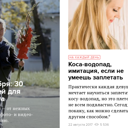
НА КАЖДЫЙ ДЕНЬ
Коса-водопад,
имитация, если не
умеешь заплетать
бря: 30
Практически каждая деву
й для
мечтает научиться заплета
та
косу-водопад, но это плет
не всем подвластно. Сегод
я — от нежных
покажу, как можно сделать
фото- и видео-
другим способом.*
нию.
22 августа 2017
5 536