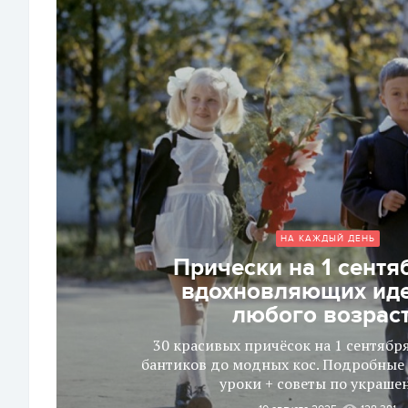
НА КАЖДЫЙ ДЕНЬ
Прически на 1 сентя
вдохновляющих иде
любого возрас
30 красивых причёсок на 1 сентябр
бантиков до модных кос. Подробные 
уроки + советы по украше