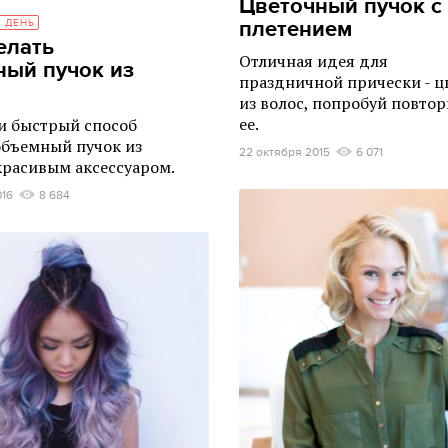
Цветочный пучок с
плетением
 ДЕНЬ
елать
Отличная идея для
ый пучок из
праздничной прически - ц
из волос, попробуй повтор
ее.
и быстрый способ
объемный пучок из
22 октября 2015
6 071
 красивым аксессуаром.
016
8 684