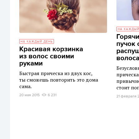
НА КАЖДЫЙ
Горячи
НА КАЖДЫЙ ДЕНЬ
пучок 
Красивая корзинка
распу
из волос своими
волос
руками
Безусловн
Быстрая прическа из двух кос,
прическа
ты сможешь повторить это дома
привычно
сама.
стоит по
20 мая 2015
6 231
21 февраля 