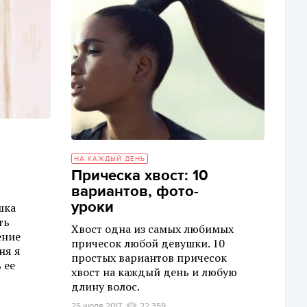
НА КАЖДЫЙ ДЕНЬ
Прическа хвост: 10
вариантов, фото-
уроки
шка
ть
Хвост одна из самых любимых
ение
причесок любой девушки. 10
ня я
простых вариантов причесок
 ее
хвост на каждый день и любую
длину волос.
25 июля 2017
22 359