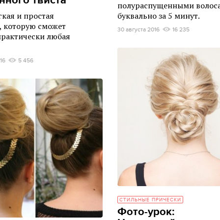
нного твиста
полураспущенными волос
буквально за 5 минут.
гкая и простая
, которую сможет
30 августа 2016
16 235
практически любая
16
5 456
СТИЛЬНЫЕ ПРИЧЕСКИ
Фото-урок: