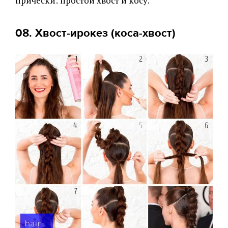
прически: простой хвост и косу.
08. Хвост-ирокез (коса-хвост)