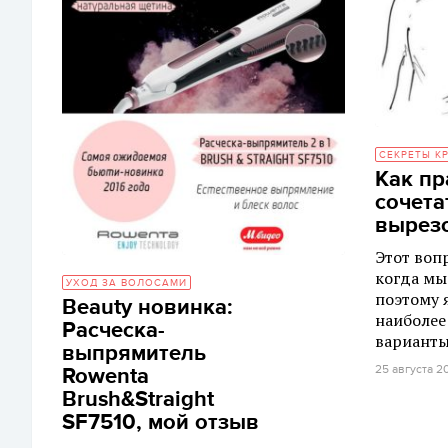
СЕКРЕТЫ К
Как пр
сочета
вырезо
Этот воп
когда мы
УХОД ЗА ВОЛОСАМИ
поэтому 
Beauty новинка:
наиболее
Расческа-
варианты
выпрямитель
25 августа 2
Rowenta
Brush&Straight
SF7510, мой отзыв