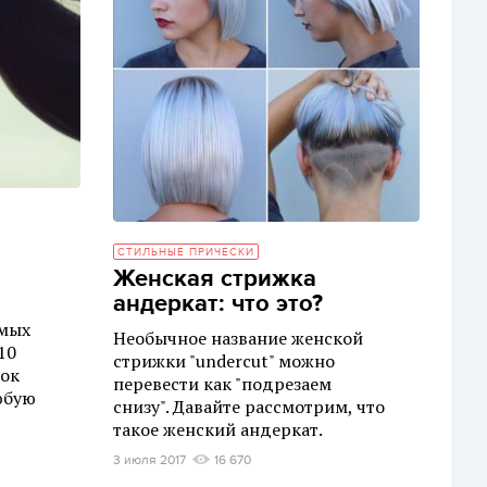
СТИЛЬНЫЕ ПРИЧЕСКИ
Женская стрижка
андеркат: что это?
имых
Необычное название женской
10
стрижки "undercut" можно
сок
перевести как "подрезаем
юбую
снизу". Давайте рассмотрим, что
такое женский андеркат.
3 июля 2017
16 670