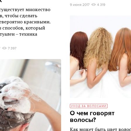
ж
9 июня 2017
4 319
существует множество
в, чтобы сделать
евероятно красивыми.
з способов, который
туален – техника
7
7 397
УХОД ЗА ВОЛОСАМИ
О чем говорят
волосы?
Как может быть цвет воло