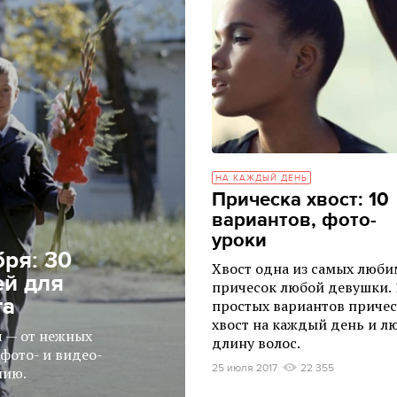
НА КАЖДЫЙ ДЕНЬ
Прическа хвост: 10
вариантов, фото-
уроки
бря: 30
Хвост одна из самых люб
й для
причесок любой девушки. 
та
простых вариантов приче
хвост на каждый день и л
я — от нежных
длину волос.
фото- и видео-
25 июля 2017
22 355
нию.