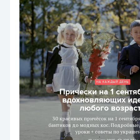
НА КАЖДЫЙ ДЕНЬ
Прически на 1 сентя
вдохновляющих иде
любого возрас
30 красивых причёсок на 1 сентябр
бантиков до модных кос. Подробные 
уроки + советы по украше