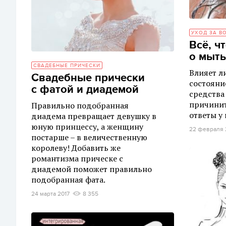
УХОД ЗА В
Всё, ч
о мыть
СВАДЕБНЫЕ ПРИЧЕСКИ
Влияет л
Свадебные прически
состояни
с фатой и диадемой
средства
причинит
Правильно подобранная
ответы у 
диадема превращает девушку в
юную принцессу, а женщину
22 февраля 
постарше – в величественную
королеву! Добавить же
романтизма прическе с
диадемой поможет правильно
подобранная фата.
24 марта 2017
8 355