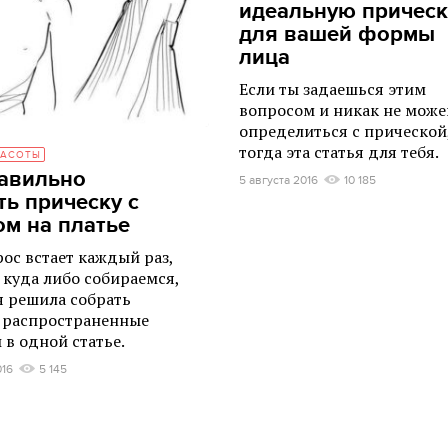
идеальную прическ
для вашей формы
лица
Если ты задаешься этим
вопросом и никак не мож
определиться с прической
тогда эта статья для тебя.
РАСОТЫ
авильно
5 августа 2016
10 185
ть прическу с
м на платье
рос встает каждый раз,
 куда либо собираемся,
я решила собрать
 распространенные
 в одной статье.
016
5 145