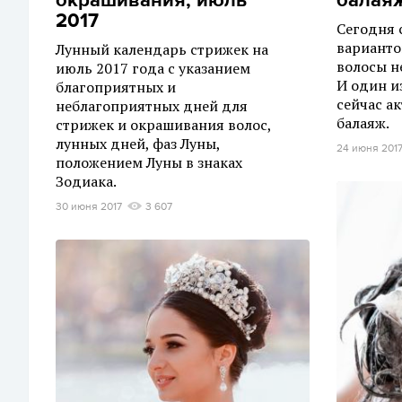
окрашивания, июль
балая
2017
Сегодня 
варианто
Лунный календарь стрижек на
волосы н
июль 2017 года с указанием
И один и
благоприятных и
сейчас ак
неблагоприятных дней для
балаяж.
стрижек и окрашивания волос,
лунных дней, фаз Луны,
24 июня 201
положением Луны в знаках
Зодиака.
30 июня 2017
3 607