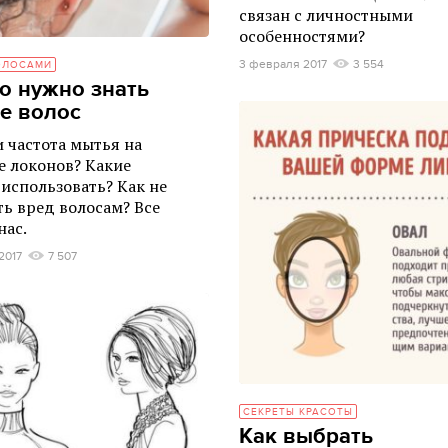
связан с личностными
особенностями?
3 февраля 2017
3 554
ОЛОСАМИ
то нужно знать
е волос
и частота мытья на
е локонов? Какие
 использовать? Как не
ь вред волосам? Все
нас.
2017
7 507
СЕКРЕТЫ КРАСОТЫ
Как выбрать