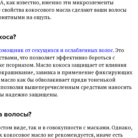
 А, как известно, именно эти микроэлементы
 свойства кокосового масла сделают ваши волосы
риятными на ощупь.
коса?
омощник от секущихся и ослабленных волос
. Это
твами, что позволяет эффективно бороться с
аже псориазом. Масло кокоса защищает от влияния
 окрашивание, завивка и применение фиксирующих
е масло как бы обволакивает пряди тоненькой
не позволяя вышеперечисленным средствам наносить
оны надежно защищены.
а волосы?
стом виде, так и в совокупности с масками. Однако,
х кокосовое масло не рекомендуется, иначе есть