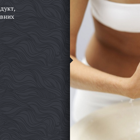
дукт,
евних